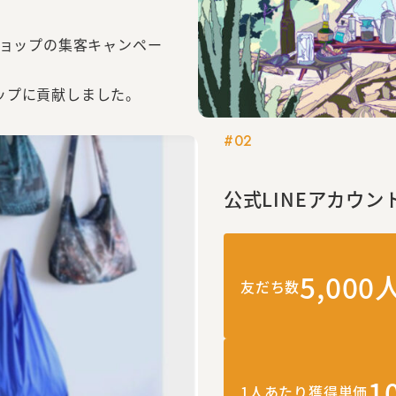
ショップの集客キャンペー
ップに貢献しました。
#02
公式LINEアカウン
5,000
友だち数
1
1人あたり獲得単価