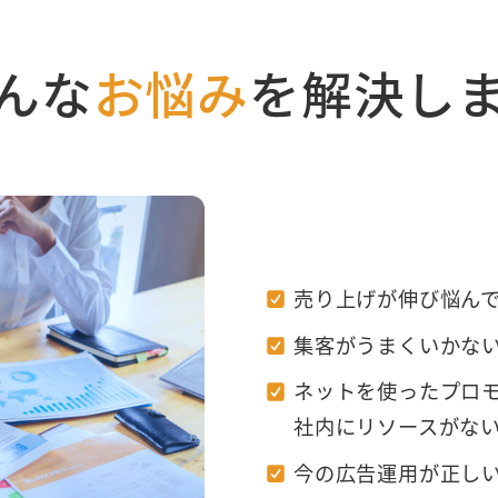
んな
お悩み
を
解決し
売り上げが伸び悩ん
集客がうまくいかな
ネットを使ったプロ
社内にリソースがな
今の広告運用が正し