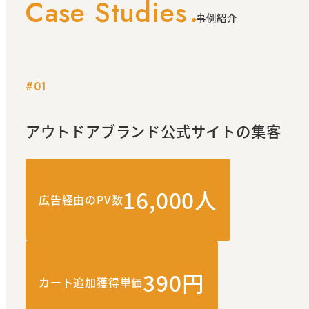
Case Studies
事例紹介
#01
アウトドアブランド
公式サイトの集客
16,000人
広告経由のPV数
390円
カート追加獲得単価