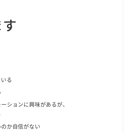
ます
でいる
い
モーションに興味があるが、
い
いのか自信がない