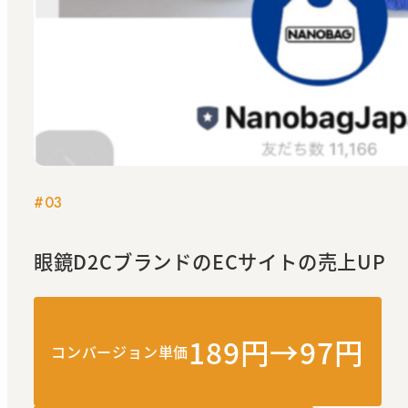
#03
眼鏡D2Cブランドの
ECサイトの売上UP
189円→97円
コンバージョン単価