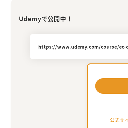
Udemyで公開中！
https://www.udemy.com/course/ec-
公式サ