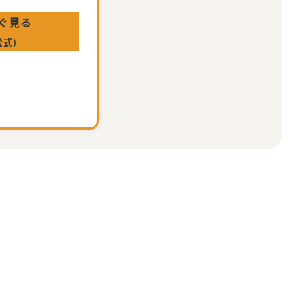
ぐ見る
公式)