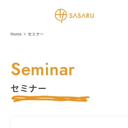
メ
イ
ン
コ
Home
セミナー
ン
テ
ン
Seminar
ツ
へ
移
セミナー
動